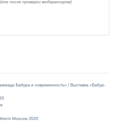
айте после проверки модератором)
ммада Бабура и современность» / Выставка «Бабур-
20
же
atherm Moscow 2020
»