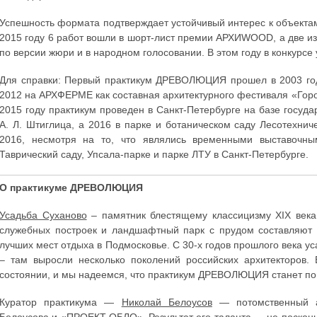
Успешность формата подтверждает устойчивый интерес к объектам
2015 году 6 работ вошли в шорт-лист премии АРХИWOOD, а две и
по версии жюри и в народном голосовании. В этом году в конкур
Для справки: Первый практикум ДРЕВОЛЮЦИЯ прошел в 2003 год
2012 на АРХФЕРМЕ как составная архитектурного фестиваля «Горо
2015 году практикум проведен в Санкт-Петербурге на базе госу
А. Л. Штиглица, а 2016 в парке и ботаническом саду Лесотехнич
2016, несмотря на то, что являлись временными выставочны
Таврический саду, Упсала-парке и парке ЛТУ в Санкт-Петербурге.
О практикуме ДРЕВОЛЮЦИЯ
Усадьба Суханово
– памятник блестящему классицизму XIX века 
служебных построек и ландшафтный парк с прудом составляют
лучших мест отдыха в Подмосковье. С 30-х годов прошлого века у
– там выросли несколько поколений российских архитекторов.
состоянии, и мы надеемся, что практикум ДРЕВОЛЮЦИЯ станет по
Куратор практикума —
Николай Белоусов
— потомственный ар