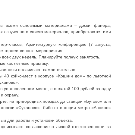
ды всеми основными материалами – доски, фанера,
рх озвученного списка материалов, приобретаются ими
тер-классы, Архитектурную конференцию (7 августа,
ые торжественные мероприятия.
 всех двух недель. Планируйте полную занятость.
уме как летнюю практику.
участники оплачивают самостоятельно.
ы 40 койко-мест в корпусе «Кошкин дом» по льготной
уханово».
 в установленном месте, с оплатой 100 рублей за одну
и охрану.
рте: на пригородных поездах до станций «Бутово» или
становки «Суханово». Либо от станции метро «Аннино»
ный для работы и установки объекта.
подписывают соглашение о личной ответственности за