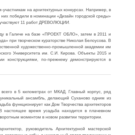
-участникам на архитектурных конкурсах. Например, в
з них победили в номинации «Дизайн городской среды»
се участвуют 11 работ ДРЕВОЛЮЦИИ.
у в Галиче на базе «ПРОЕКТ ОБЛО», затем в 2011 и
да» при творческом кураторстве Николая Белоусова. В
дарственной художественно-промышленной академии им
еского Университета им. С.И. Кирова. Объекты 2015 и
ми конструкциями, по-прежнему демонстрируются в
всего в 5 километрах от МКАД. Главный корпус, ряд
 уникальный ансамбль, делающий Суханово одним из
садьба функционирует как Дом Творчества архитекторов
 В настоящее время усадьба находится в плачевном
воротным моментом в новом развитии территории.
хитектор, руководитель Архитектурной мастерской