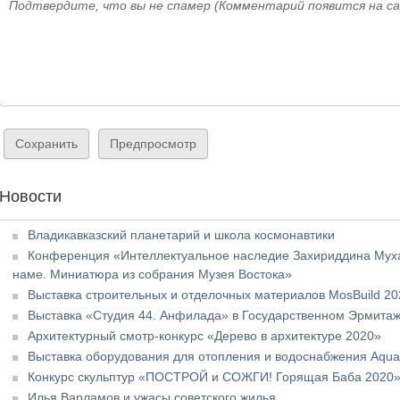
Подтвердите, что вы не спамер (Комментарий появится на с
Новости
Владикавказский планетарий и школа космонавтики
Конференция «Интеллектуальное наследие Захириддина Муха
наме. Миниатюра из собрания Музея Востока»
Выставка строительных и отделочных материалов MosBuild 20
Выставка «Студия 44. Анфилада» в Государственном Эрмита
Архитектурный смотр-конкурс «Дерево в архитектуре 2020»
Выставка оборудования для отопления и водоснабжения Aqu
Конкурс скульптур «ПОСТРОЙ и СОЖГИ! Горящая Баба 2020
Илья Варламов и ужасы советского жилья