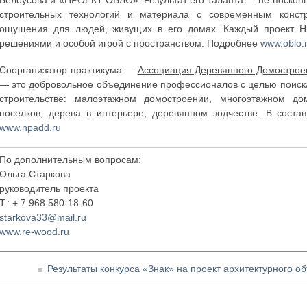
Белоусова и «ПРОЕКТ ОБЛО». Результат его таланта — не поскон
строительных технологий и материала с современным конст
ощущения для людей, живущих в его домах. Каждый проект Н
решениями и особой игрой с пространством. Подробнее
www.oblo.
Соорганизатор практикума —
Ассоциация Деревянного Домострое
— это добровольное объединение профессионалов с целью поиска
строительстве: малоэтажном домостроении, многоэтажном дом
поселков, дерева в интерьере, деревянном зодчестве. В сост
www.npadd.ru
По дополнительным вопросам:
Ольга Старкова
руководитель проекта
Т.: + 7 968 580-18-60
starkova33@mail.ru
www.re-wood.ru
Результаты конкурса «Знак» на проект архитектурного об