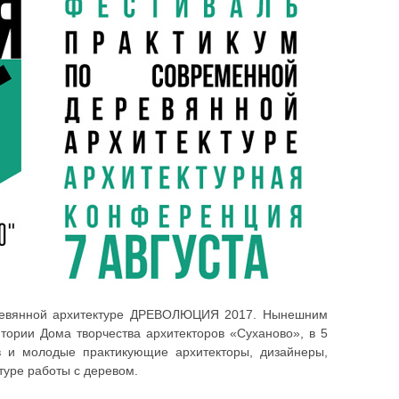
еревянной архитектуре ДРЕВОЛЮЦИЯ 2017. Нынешним
ории Дома творчества архитекторов «Суханово», в 5
в и молодые практикующие архитекторы, дизайнеры,
ьтуре работы с деревом.