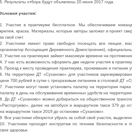
5. Результаты отбора будут объявлены 20 июня 2017 года.
Условия участия:
1. Участие в практикуме бесплатное. Мы обеспечиваем коман
крепеж, краска. Материалы, которые авторы заложат в проект све
за свой счет.
2. Участники имеют право свободно посещать все лекции, мас
организатор Ассоциация Деревянного Домостроения), официальн
3. Участие на практикуме займет максимум времени на протяжение
4. У нас есть возможность оформить две недели участия в практик
5. Проезд к месту проведения практикума, проживание и питание 
6. На территории ДТ «Суханово» для участников зарезервирован
цене 700 рублей в сутки с трехразовым питанием в столовой ДТ «С
7. Участники могут также установить палатку на территории парка
палатку в день на обслуживание временных удобств на территории 
8. До ДТ «Суханово» можно добираться на общественном транспо
«Расторгуево», далее на автобусе и маршрутном такси 379 до о
на маршрутном такси 2019 до остановки «Суханово».
9. Все участники обязуются убрать за собой свой участок, выделен
10. Участники проходят инструктаж по технике безопасности и 
свое здоровье.