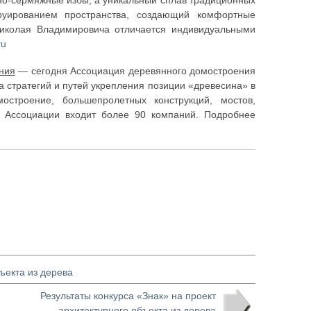
но-сермяжные избы, а уникальный сплав традиционных
руированием пространства, создающий комфортные
иколая Владимировича отличается индивидуальными
ru
ния
— сегодня Ассоциация деревянного домостроения
 стратегий и путей укрепления позиции «древесина» в
остроение, большепролетных конструкций, мостов,
ав Ассоциации входит более 90 компаний. Подробнее
ъекта из дерева
Результаты конкурса «Знак» на проект
архитектурного объекта из дерева