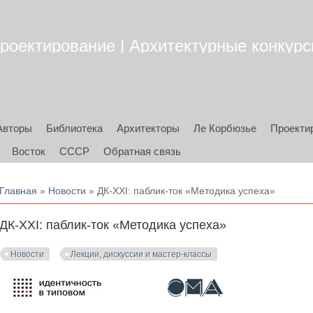
роектирование | Архитектурные конкурсы
Авторы
Библиотека
Архитекторы
Ле Корбюзье
Проекти
Восток
СССР
Обратная связь
Вы здесь
Главная
»
Новости
» ДК-XXI: паблик-ток «Методика успеха»
ДК-XXI: паблик-ток «Методика успеха»
Новости
Лекции, дискуссии и мастер-классы