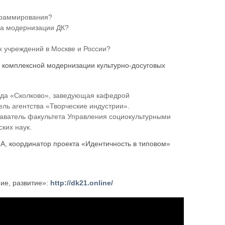
ограммирования?
ка модернизации ДК?
х учреждений в Москве и России?
и комплексной модернизации культурно-досуговых
онда «Сколково», заведующая кафедрой
ль агентства «Творческие индустрии».
аватель факультета Управления социoкультурными
ких наук.
А, координатор проекта «Идентичность в типовом»
ие, развитие»:
http://dk21.online/