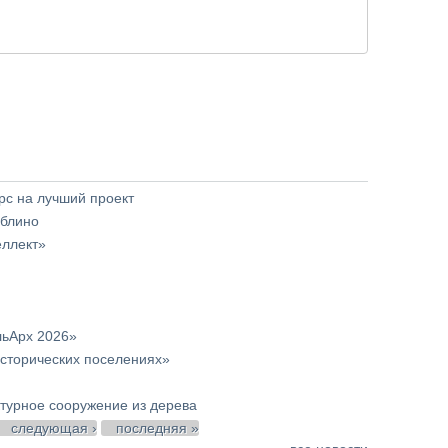
с на лучший проект
юблино
еллект»
льАрх 2026»
сторических поселениях»
урное сооружение из дерева
следующая ›
последняя »