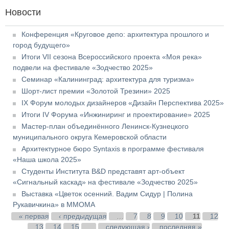
Новости
Конференция «Круговое депо: архитектура прошлого и
город будущего»
Итоги VII сезона Всероссийского проекта «Моя река»
подвели на фестивале «Зодчество 2025»
Семинар «Калининград: архитектура для туризма»
Шорт-лист премии «Золотой Трезини» 2025
IX Форум молодых дизайнеров «Дизайн Перспектива 2025»
Итоги IV Форума «Инжиниринг и проектирование» 2025
Мастер-план объединённого Ленинск-Кузнецкого
муниципального округа Кемеровской области
Архитектурное бюро Syntaxis в программе фестиваля
«Наша школа 2025»
Студенты Института B&D представят арт-объект
«Сигнальный каскад» на фестивале «Зодчество 2025»
Выставка «Цветок осенний. Вадим Сидур | Полина
Рукавичкина» в ММОМА
Страницы
« первая
‹ предыдущая
…
7
8
9
10
11
12
13
14
15
…
следующая ›
последняя »