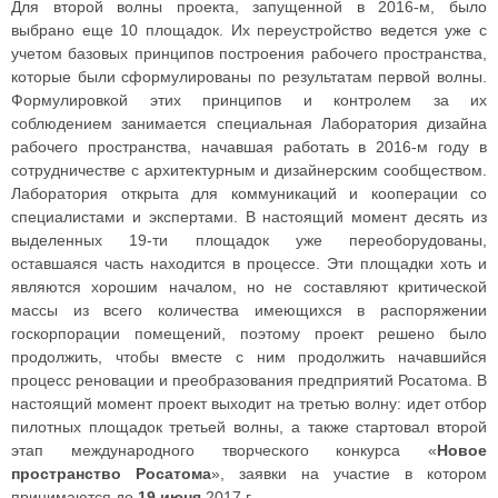
Для второй волны проекта, запущенной в 2016-м, было
выбрано еще 10 площадок. Их переустройство ведется уже с
учетом базовых принципов построения рабочего пространства,
которые были сформулированы по результатам первой волны.
Формулировкой этих принципов и контролем за их
соблюдением занимается специальная Лаборатория дизайна
рабочего пространства, начавшая работать в 2016-м году в
сотрудничестве с архитектурным и дизайнерским сообществом.
Лаборатория открыта для коммуникаций и кооперации со
специалистами и экспертами. В настоящий момент десять из
выделенных 19-ти площадок уже переоборудованы,
оставшаяся часть находится в процессе. Эти площадки хоть и
являются хорошим началом, но не составляют критической
массы из всего количества имеющихся в распоряжении
госкорпорации помещений, поэтому проект решено было
продолжить, чтобы вместе с ним продолжить начавшийся
процесс реновации и преобразования предприятий Росатома. В
настоящий момент проект выходит на третью волну: идет отбор
пилотных площадок третьей волны, а также стартовал второй
этап международного творческого конкурса «
Новое
пространство Росатома
», заявки на участие в котором
принимаются до
19 июня
2017 г.