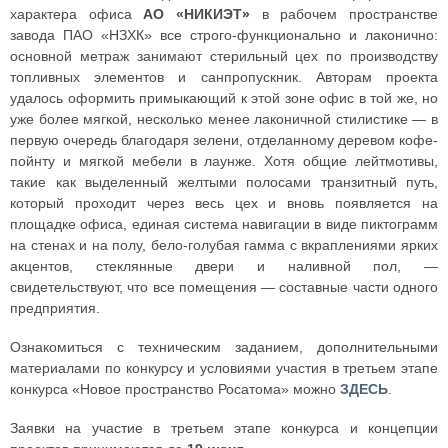
характера офиса
АО «НИКИЭТ»
в рабочем пространстве
завода ПАО «НЗХК» все строго-функционально и лаконично:
основной метраж занимают стерильный цех по производству
топливных элементов и санпропускник. Авторам проекта
удалось оформить примыкающий к этой зоне офис в той же, но
уже более мягкой, несколько менее лаконичной стилистике — в
первую очередь благодаря зелени, отделанному деревом кофе-
пойнту и мягкой мебели в лаунже. Хотя общие лейтмотивы,
такие как выделенный желтыми полосами транзитный путь,
который проходит через весь цех и вновь появляется на
площадке офиса, единая система навигации в виде пиктограмм
на стенах и на полу, бело-голубая гамма с вкраплениями ярких
акцентов, стеклянные двери и наливной пол, —
свидетельствуют, что все помещения — составные части одного
предприятия.
Ознакомиться с техническим заданием, дополнительными
материалами по конкурсу и условиями участия в третьем этапе
конкурса «Новое пространство Росатома» можно
ЗДЕСЬ
.
Заявки на участие в третьем этапе конкурса и концепции