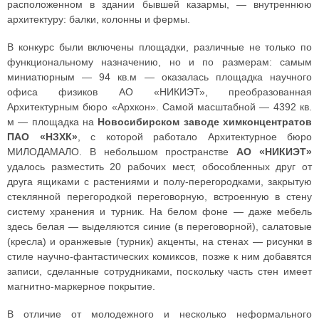
расположенном в здании бывшей казармы, — внутреннюю
архитектуру: балки, колонны и фермы.
В конкурс были включены площадки, различные не только по
функциональному назначению, но и по размерам: самым
миниатюрным — 94 кв.м — оказалась площадка научного
офиса физиков АО «НИКИЭТ», преобразованная
Архитектурным бюро «Архкон». Самой масштабной — 4392 кв.
м — площадка на
Новосибирском заводе химконцентратов
ПАО «НЗХК»
, с которой работало Архитектурное бюро
МИЛОДАМАЛО. В небольшом пространстве
АО «НИКИЭТ»
удалось разместить 20 рабочих мест, обособленных друг от
друга ящиками с растениями и полу-перегородками, закрытую
стеклянной перегородкой переговорную, встроенную в стену
систему хранения и турник. На белом фоне — даже мебель
здесь белая — выделяются синие (в переговорной), салатовые
(кресла) и оранжевые (турник) акценты, на стенах — рисунки в
стиле научно-фантастических комиксов, позже к ним добавятся
записи, сделанные сотрудниками, поскольку часть стен имеет
магнитно-маркерное покрытие.
В отличие от молодежного и несколько неформального