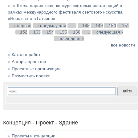
«Школа парадокса»: конкурс световых инсталляций в
рамках международного фестиваля светового искусства
«Ночь света в Гатчине»
Страницы
« первая
‹ предыдущая
…
148
149
150
151
152
153
154
155
156
…
следующая ›
последняя »
все новости
Каталог работ
Авторы проектов
Проектные организации
Разместить проект
Концепция - Проект - Здание
Проекты и концепции