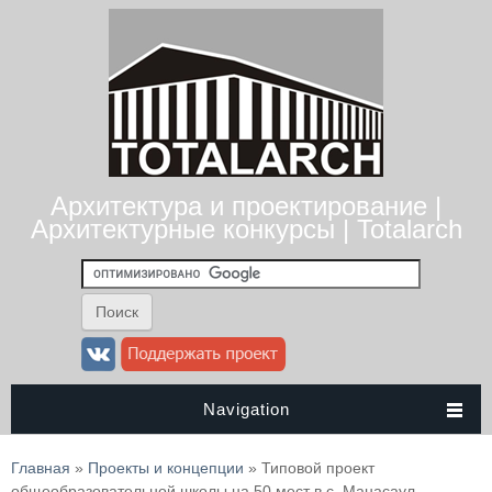
Архитектура и проектирование |
Архитектурные конкурсы | Totalarch
Navigation
Вы здесь
Главная
»
Проекты и концепции
» Типовой проект
общеобразовательной школы на 50 мест в с. Манасаул