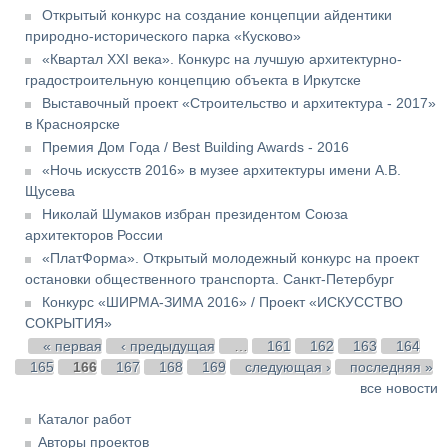
Открытый конкурс на создание концепции айдентики
природно-исторического парка «Кусково»
«Квартал XXI века». Конкурс на лучшую архитектурно-
градостроительную концепцию объекта в Иркутске
Выставочный проект «Строительство и архитектура - 2017»
в Красноярске
Премия Дом Года / Best Building Awards - 2016
«Ночь искусств 2016» в музее архитектуры имени А.В.
Щусева
Николай Шумаков избран президентом Союза
архитекторов России
«ПлатФорма». Открытый молодежный конкурс на проект
остановки общественного транспорта. Санкт-Петербург
Конкурс «ШИРМА-ЗИМА 2016» / Проект «ИСКУССТВО
СОКРЫТИЯ»
Страницы
« первая
‹ предыдущая
…
161
162
163
164
165
166
167
168
169
следующая ›
последняя »
все новости
Каталог работ
Авторы проектов