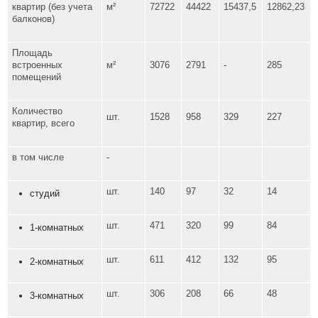
квартир (без учета
м²
72722
44422
15437,5
12862,23
балконов)
Площадь
встроенных
м²
3076
2791
-
285
помещений
Количество
шт.
1528
958
329
227
квартир, всего
в том числе
-
шт.
140
97
32
14
студий
шт.
471
320
99
84
1-комнатных
шт.
611
412
132
95
2-комнатных
шт.
306
208
66
48
3-комнатных