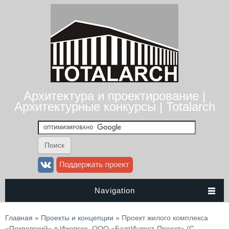
Архитектура и проектирование |
Архитектурные конкурсы | Totalarch
Navigation
Вы здесь
Главная
»
Проекты и концепции
» Проект жилого комплекса
«Покровский» в Ижевске. ООО «БалтИнвест-Проект» (С.-