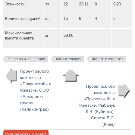
Этажность
эт.
22
22-11
9
6-20
Количество зданий
шт.
15
6
4
5
Максимальная
м
69,00
высота объекта
Проекты и концепции
Жилые здания
Жилые комплексы
Проект жилого
комплекса
«Покровский» в
Проект жилого
Ижевске. ООО
комплекса
«Архпроект
«Покровский» в
групп»
Ижевске. Рыбачук
(Калининград)
К.В. (Кубинка),
Сирота Е.С.
(Киев)