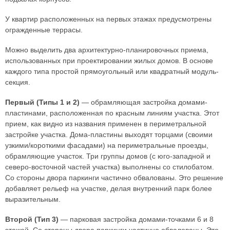
У квартир расположенных на первых этажах предусмотрены
огражденные террасы.
Можно выделить два архитектурно-планировочных приема,
использованных при проектировании жилых домов. В основе
каждого типа простой прямоугольный или квадратный модуль-
секция.
Первый (Типы 1 и 2)
— обрамляющая застройка домами-
пластинами, расположенная по красным линиям участка. Этот
прием, как видно из названия применен в периметральной
застройке участка. Дома-пластины выходят торцами (своими
узкими/короткими фасадами) на периметральные проезды,
обрамляющие участок. Три группы домов (с юго-западной и
северо-восточной частей участка) выполнены со стилобатом.
Со стороны двора паркинги частично обвалованы. Это решение
добавляет рельеф на участке, делая внутренний парк более
выразительным.
Второй (Тип 3)
— парковая застройка домами-точками 6 и 8
этажей. Со стороны двора паркинги частично обвалованы. Это