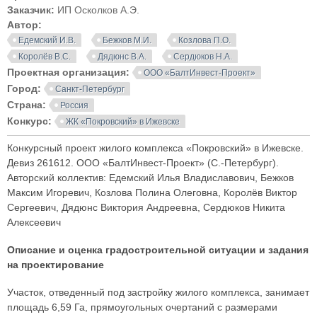
Заказчик:
ИП Осколков А.Э.
Автор:
Едемский И.В.
Бежков М.И.
Козлова П.О.
Королёв В.С.
Дядюнс В.А.
Сердюков Н.А.
Проектная организация:
ООО «БалтИнвест-Проект»
Город:
Санкт-Петербург
Страна:
Россия
Конкурс:
ЖК «Покровский» в Ижевске
Конкурсный проект жилого комплекса «Покровский» в Ижевске.
Девиз 261612. ООО «БалтИнвест-Проект» (С.-Петербург).
Авторский коллектив: Едемский Илья Владиславович, Бежков
Максим Игоревич, Козлова Полина Олеговна, Королёв Виктор
Сергеевич, Дядюнс Виктория Андреевна, Сердюков Никита
Алексеевич
Описание и оценка градостроительной ситуации и задания
на проектирование
Участок, отведенный под застройку жилого комплекса, занимает
площадь 6,59 Га, прямоугольных очертаний с размерами