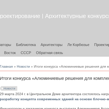
роектирование | Архитектурные конкурсы
Авторы
Библиотека
Архитекторы
Ле Корбюзье
Проекти
Восток
СССР
Обратная связь
Вы здесь
Главная
»
Новости
» Итоги конкурса «Алюминиевые решения для к
Итоги конкурса «Алюминиевые решения для комплек
Новости
29 марта 2024 г. в Центральном Доме архитектора состоялось на
разработку концепта современных зданий на основе блочно
Инициатором и заказчиком конкурса выступила Алюминиевая Ассоц