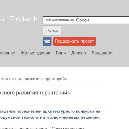
 | Totalarch
рование
Жилые здания
Бани
Дерево
Ландшафт
омплексного развития территорий»
сного развития территорий»
граждение победителей
архитектурного конкурса на
-модульной технологии и алюминиевых решений
.
иация, а организатором – Союз московских