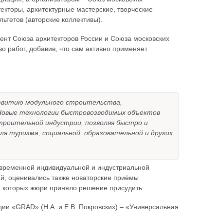
екторы, архитектурные мастерские, творческие
ьтетов (авторские коллективы).
дент Союза архитекторов России и Союза московских
во работ, добавив, что сам активно применяет
звитию модульного строительства,
 Новые технологии быстровозводимых объектов
троительной индустрии, позволяя быстро и
я туризма, социальной, образовательной и других
овременной индивидуальной и индустриальной
й, оценивались также новаторские приёмы
и которых жюри приняло решение присудить:
дии «GRAD» (Н.А. и Е.В. Покровских) – «Универсальная