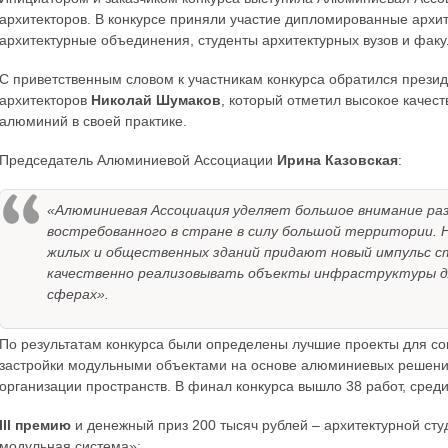
архитекторов. В конкурсе приняли участие дипломированные архит
архитектурные объединения, студенты архитектурных вузов и факул
С приветственным словом к участникам конкурса обратился прези
архитекторов
Николай Шумаков
, который отметил высокое качест
алюминий в своей практике.
Председатель Алюминиевой Ассоциации
Ирина Казовская
:
«Алюминиевая Ассоциация уделяет большое внимание ра
востребованного в стране в силу большой территории.
жилых и общественных зданий придают новый импульс с
качественно реализовывать объекты инфраструктуры дл
сферах».
По результатам конкурса были определены лучшие проекты для с
застройки модульными объектами на основе алюминиевых решени
организации пространств. В финал конкурса вышло 38 работ, сред
III премию
и денежный приз 200 тысяч рублей – архитектурной сту
модульная система»;