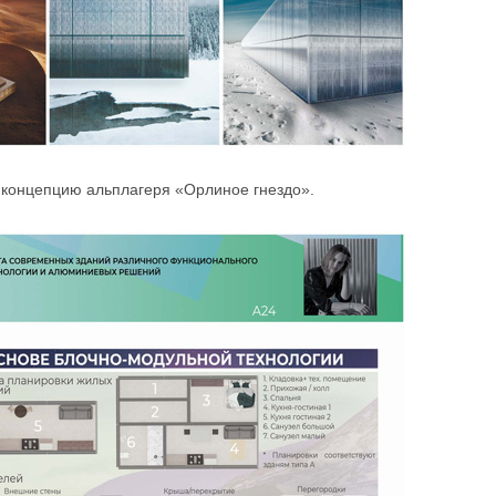
й концепцию альплагеря «Орлиное гнездо».