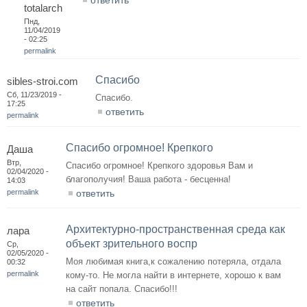
ответить
totalarch
Пнд,
11/04/2019
- 02:25
permalink
Спасибо
sibles-stroi.com
Сб, 11/23/2019 -
Спасибо.
17:25
ответить
permalink
Спасибо огромное! Крепкого
Даша
Втр,
Спасибо огромное! Крепкого здоровья Вам и
02/04/2020 -
благополучия! Ваша работа - бесценна!
14:03
permalink
ответить
Архитектурно-пространственная среда как
лара
объект зрительного воспр
Ср,
02/05/2020 -
Моя любимая книга,к сожалению потеряла, отдала
00:32
permalink
кому-то. Не могла найти в интернете, хорошо к вам
на сайт попала. Спасибо!!!
ответить