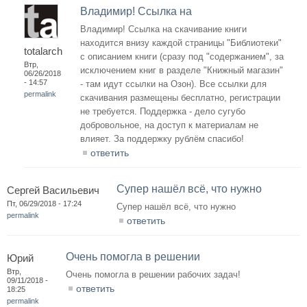
Владимир! Ссылка на
Владимир! Ссылка на скачивание книги
находится внизу каждой страницы "Библиотеки"
totalarch
с описанием книги (сразу под "содержанием", за
Втр,
исключением книг в разделе "Книжный магазин"
06/26/2018
- 14:57
- там идут ссылки на Озон). Все ссылки для
permalink
скачивания размещены бесплатно, регистрации
не требуется. Поддержка - дело сугубо
добровольное, на доступ к материалам не
влияет. За поддержку рублём спасибо!
ответить
Супер нашёл всё, что нужно
Сергей Васильевич
Пт, 06/29/2018 - 17:24
Супер нашёл всё, что нужно
permalink
ответить
Очень помогла в решении
Юрий
Втр,
Очень помогла в решении рабочих задач!
09/11/2018 -
ответить
18:25
permalink