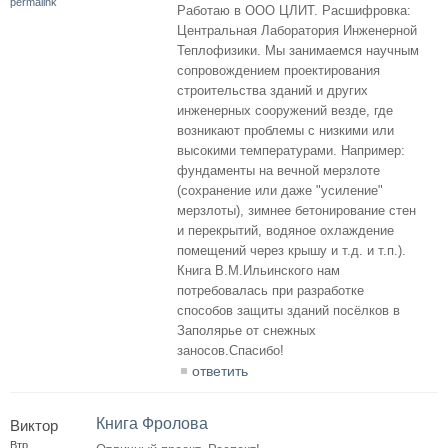
permalink
Работаю в ООО ЦЛИТ. Расшифровка:
Центральная Лаборатория Инженерной
Теплофизики. Мы занимаемся научным
сопровождением проектирования
строительства зданий и других
инженерных сооружений везде, где
возникают проблемы с низкими или
высокими температурами. Например:
фундаменты на вечной мерзлоте
(сохранение или даже "усиление"
мерзлоты), зимнее бетонирование стен
и перекрытий, водяное охлаждение
помещений через крышу и т.д. и т.п.).
Книга В.М.Ильинского нам
потребовалась при разработке
способов защиты зданий посёлков в
Заполярье от снежных
заносов.Спасибо!
ответить
Книга Фролова
Виктор
Втр,