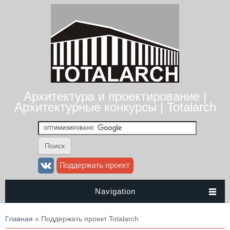
Архитектура и проектирование |
Архитектурные конкурсы | Totalarch
Navigation
Вы здесь
Главная
» Поддержать проект Totalarch