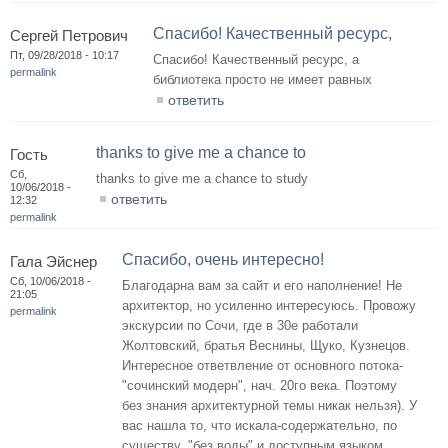
Спасибо! Качественный ресурс,
Сергей Петрович
Пт, 09/28/2018 - 10:17
Спасибо! Качественный ресурс, а
permalink
библиотека просто не имеет равных
ответить
thanks to give me a chance to
Гость
Сб,
thanks to give me a chance to study
10/06/2018 -
ответить
12:32
permalink
Спасибо, очень интересно!
Гала Эйснер
Сб, 10/06/2018 -
Благодарна вам за сайт и его наполнение! Не
21:05
архитектор, но усиленно интересуюсь. Провожу
permalink
экскурсии по Сочи, где в 30е работали
Жолтовский, братья Веснины, Щуко, Кузнецов.
Интересное ответвление от основного потока-
"сочинский модерн", нач. 20го века. Поэтому
без знания архитектурной темы никак нельзя). У
вас нашла то, что искала-содержательно, по
существу, "без воды" и доступным языком.