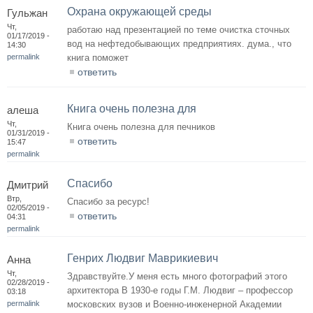
Охрана окружающей среды
Гульжан
Чт,
работаю над презентацией по теме очистка сточных
01/17/2019 -
вод на нефтедобывающих предприятиях. дума., что
14:30
permalink
книга поможет
ответить
Книга очень полезна для
алеша
Чт,
Книга очень полезна для печников
01/31/2019 -
ответить
15:47
permalink
Спасибо
Дмитрий
Втр,
Спасибо за ресурс!
02/05/2019 -
ответить
04:31
permalink
Генрих Людвиг Маврикиевич
Анна
Чт,
Здравствуйте.У меня есть много фотографий этого
02/28/2019 -
архитектора В 1930-е годы Г.М. Людвиг – профессор
03:18
permalink
московских вузов и Военно-инженерной Академии