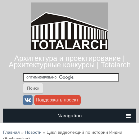
Архитектура и проектирование |
Архитектурные конкурсы | Totalarch
Navigation
Вы здесь
Главная
»
Новости
» Цикл видеолекций по истории Индии
(Bushwacker)