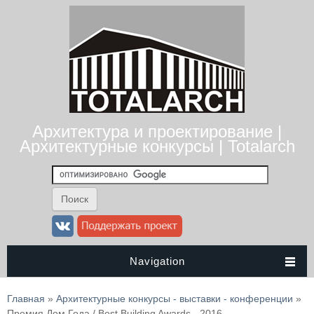
Архитектура и проектирование |
Архитектурные конкурсы | Totalarch
Navigation
Вы здесь
Главная
»
Архитектурные конкурсы - выставки - конференции
»
Премия Дом Года / Best Building Awards - 2016