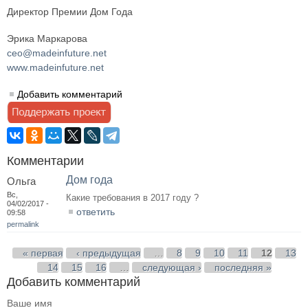
Директор Премии Дом Года
Эрика Маркарова
ceo@madeinfuture.net
www.madeinfuture.net
Добавить комментарий
Комментарии
Дом года
Ольга
Вс,
Какие требования в 2017 году ?
04/02/2017 -
ответить
09:58
permalink
Страницы
« первая
‹ предыдущая
…
8
9
10
11
12
13
14
15
16
…
следующая ›
последняя »
Добавить комментарий
Ваше имя