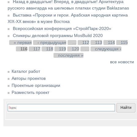
Назад в двадцатые! Вперед, в двадцатые! Архитектура
русского авангарда на шелковых платках студии Baklazanas
Выставка «Пророки и герои. Арабская народная картина
XIX-XX веков» в музее Востока
Всероссийская конференция «СтройПарк-2020»
Спикеры деловой программы MosBuild 2020
Страницы
« первая
‹ предыдущая
…
112
113
114
115
116
117
118
119
120
…
следующая ›
последняя »
все новости
Каталог работ
Авторы проектов
Проектные организации
Разместить проект