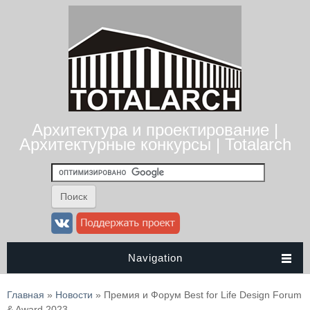
Архитектура и проектирование |
Архитектурные конкурсы | Totalarch
Navigation
Вы здесь
Главная
»
Новости
» Премия и Форум Best for Life Design Forum
& Award 2023