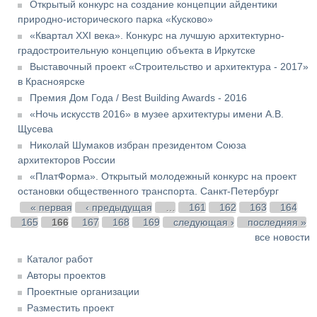
Открытый конкурс на создание концепции айдентики
природно-исторического парка «Кусково»
«Квартал XXI века». Конкурс на лучшую архитектурно-
градостроительную концепцию объекта в Иркутске
Выставочный проект «Строительство и архитектура - 2017»
в Красноярске
Премия Дом Года / Best Building Awards - 2016
«Ночь искусств 2016» в музее архитектуры имени А.В.
Щусева
Николай Шумаков избран президентом Союза
архитекторов России
«ПлатФорма». Открытый молодежный конкурс на проект
остановки общественного транспорта. Санкт-Петербург
Страницы
« первая
‹ предыдущая
…
161
162
163
164
165
166
167
168
169
следующая ›
последняя »
все новости
Каталог работ
Авторы проектов
Проектные организации
Разместить проект