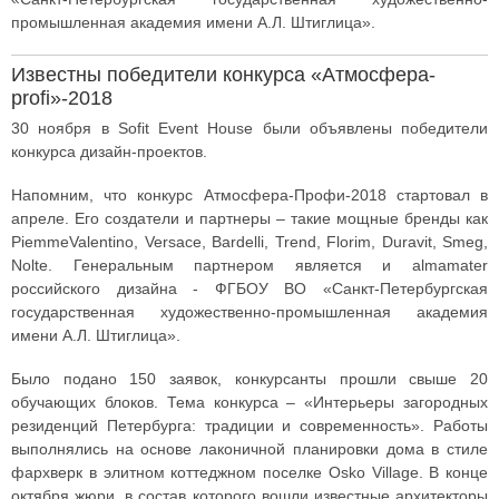
промышленная академия имени А.Л. Штиглица».
Известны победители конкурса «Атмосфера-
profi»-2018
30 ноября в Sofit Event House были объявлены победители
конкурса дизайн-проектов.
Напомним, что конкурс Атмосфера-Профи-2018 стартовал в
апреле. Его создатели и партнеры – такие мощные бренды как
PiemmeValentino, Versace, Bardelli, Trend, Florim, Duravit, Smeg,
Nolte. Генеральным партнером является и almamater
российского дизайна - ФГБОУ ВО «Санкт-Петербургская
государственная художественно-промышленная академия
имени А.Л. Штиглица».
Было подано 150 заявок, конкурсанты прошли свыше 20
обучающих блоков. Тема конкурса – «Интерьеры загородных
резиденций Петербурга: традиции и современность». Работы
выполнялись на основе лаконичной планировки дома в стиле
фархверк в элитном коттеджном поселке Osko Village. В конце
октября жюри, в состав которого вошли известные архитекторы