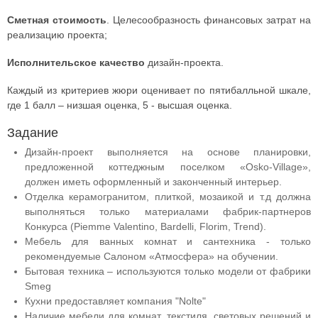
Сметная стоимость
. Целесообразность финансовых затрат на
реализацию проекта;
Исполнительское качество
дизайн-проекта.
Каждый из критериев жюри оценивает по пятибалльной шкале,
где 1 балл – низшая оценка, 5 - высшая оценка.
Задание
Дизайн-проект выполняется на основе планировки,
предложенной коттеджным поселком «Osko-Village»,
должен иметь оформленный и законченный интерьер.
Отделка керамогранитом, плиткой, мозаикой и т.д должна
выполняться только материалами фабрик-партнеров
Конкурса (Piemme Valentino, Bardelli, Florim, Trend).
Мебель для ванных комнат и сантехника - только
рекомендуемые Салоном «Атмосфера» на обучении.
Бытовая техника – используютcя только модели от фабрики
Smeg
Кухни предоставляет компания "Nolte"
Наличие мебели для комнат, текстиля, световых решений и