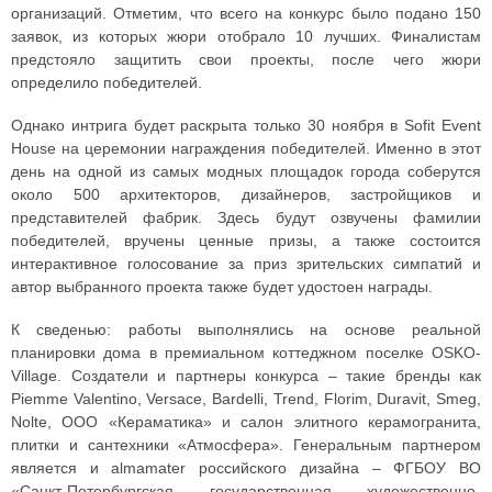
организаций. Отметим, что всего на конкурс было подано 150
заявок, из которых жюри отобрало 10 лучших. Финалистам
предстояло защитить свои проекты, после чего жюри
определило победителей.
Однако интрига будет раскрыта только 30 ноября в Sofit Event
House на церемонии награждения победителей. Именно в этот
день на одной из самых модных площадок города соберутся
около 500 архитекторов, дизайнеров, застройщиков и
представителей фабрик. Здесь будут озвучены фамилии
победителей, вручены ценные призы, а также состоится
интерактивное голосование за приз зрительских симпатий и
автор выбранного проекта также будет удостоен награды.
К сведенью: работы выполнялись на основе реальной
планировки дома в премиальном коттеджном поселке OSKO-
Village. Создатели и партнеры конкурса – такие бренды как
Piemme Valentino, Versace, Bardelli, Trend, Florim, Duravit, Smeg,
Nolte, ООО «Кераматика» и салон элитного керамогранита,
плитки и сантехники «Атмосфера». Генеральным партнером
является и almamater российского дизайна – ФГБОУ ВО
«Санкт-Петербургская государственная художественно-