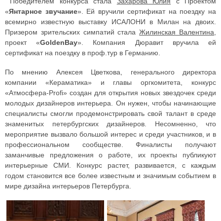
Победителем конкурса стала
Захарова Юлия
с Проектом
«
Янтарное звучание
». Ей вручили сертификат на поездку на
всемирно известную выставку ИСАЛОНИ в Милан на двоих.
Призером зрительских симпатий стала
Жилинская Валентина
,
проект «
GoldenBay
». Компания Дюравит вручила ей
сертификат на поездку в проф.тур в Германию.
По мнению Алексея Цветкова, генерального директора
компании «Кераматика» и главы оргкомитета, конкурс
«Атмосфера-Profi» создан для открытия новых звездочек среди
молодых дизайнеров интерьера. Он нужен, чтобы начинающие
специалисты смогли продемонстрировать свой талант в среде
знаменитых петербургских дизайнеров. Несомненно, что
мероприятие вызвало большой интерес и среди участников, и в
профессиональном сообществе. Финалисты получают
заманчивые предложения о работе, их проекты публикуют
интерьерные СМИ. Конкурс растет, развивается, с каждым
годом становится все более известным и значимым событием в
мире дизайна интерьеров Петербурга.