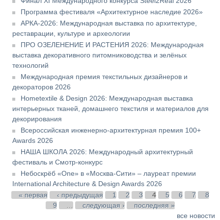
Финал XI Международного конкурса Steel2Real 2026
Программа фестиваля «Архитектурное наследие 2026»
АРКА-2026: Международная выставка по архитектуре,
реставрации, культуре и археологии
ПРО ОЗЕЛЕНЕНИЕ И РАСТЕНИЯ 2026: Международная
выставка декоративного питомниководства и зелёных
технологий
Международная премия текстильных дизайнеров и
декораторов 2026
Hometextile & Design 2026: Международная выставка
интерьерных тканей, домашнего текстиля и материалов для
декорирования
Всероссийская инженерно-архитектурная премия 100+
Awards 2026
НАША ШКОЛА 2026: Международный архитектурный
фестиваль и Смотр-конкурс
Небоскрёб «One» в «Москва-Сити» – лауреат премии
International Architecture & Design Awards 2026
Страницы
« первая
‹ предыдущая
1
2
3
4
5
6
7
8
9
…
следующая ›
последняя »
все новости