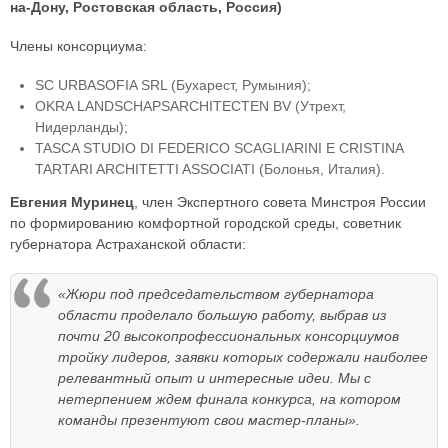
на-Дону, Ростовская область, Россия)
Члены консорциума:
SC URBASOFIA SRL (Бухарест, Румыния);
OKRA LANDSCHAPSARCHITECTEN BV (Утрехт,
Нидерланды);
TASCA STUDIO DI FEDERICO SCAGLIARINI E CRISTINA
TARTARI ARCHITETTI ASSOCIATI (Болонья, Италия).
Евгения Муринец
, член Экспертного совета Минстроя России
по формированию комфортной городской среды, советник
губернатора Астраханской области:
«Жюри под председательством губернатора
области проделало большую работу, выбрав из
почти 20 высокопрофессиональных консорциумов
тройку лидеров, заявки которых содержали наиболее
релевантный опыт и интересные идеи. Мы с
нетерпением ждем финала конкурса, на котором
команды презентуют свои мастер-планы».