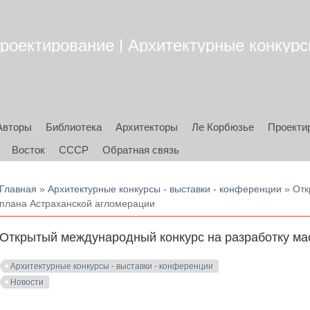
роектирование | Архитектурные конкурсы
Авторы
Библиотека
Архитекторы
Ле Корбюзье
Проекти
Восток
СССР
Обратная связь
Вы здесь
Главная
»
Архитектурные конкурсы - выставки - конференции
» Отк
плана Астраханской агломерации
Открытый международный конкурс на разработку ма
Архитектурные конкурсы - выставки - конференции
Новости