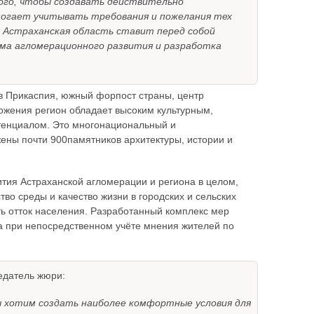
ого, чтобы создавать действительно
могает учитывать требования и пожелания тех
 Астраханская область ставит перед собой
зма агломерационного развития и разработка
ов Прикаспия, южный форпост страны, центр
ложения регион обладает высоким культурным,
тенциалом. Это многонациональный и
ены почти 900памятников архитектуры, истории и
тия Астраханской агломерации и региона в целом,
тво среды и качество жизни в городских и сельских
ть отток населения. Разработанный комплекс мер
а при непосредственном учёте мнения жителей по
седатель жюри:
ы хотим создать наиболее комфортные условия для