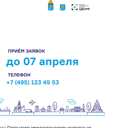
тарт
Открытому международному конкурсу на