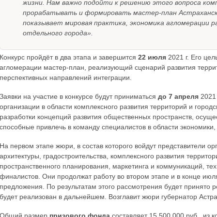
жизни. Нам важно подойти к решению этого вопроса ком
прорабатывать и формировать мастер-план Астраханско
показывает мировая практика, экономика агломерации 
отдельного города».
Конкурс пройдёт в два этапа и завершится
22 июля
2021 г. Его це
агломерации мастер-план, реализующий сценарий развития терри
перспективных направлений интеграции.
Заявки на участие в конкурсе будут приниматься
до 7 апреля
2021 
организации в области комплексного развития территорий и городс
разработки концепций развития общественных пространств, осуще
способные привлечь в команду специалистов в области экономики
На первом этапе жюри, в состав которого войдут представители орг
архитектуры, градостроительства, комплексного развития территори
пространственного планирования, маркетинга и коммуникаций, тех
финалистов. Они продолжат работу во втором этапе и в конце ию
предложения. По результатам этого рассмотрения будет принято р
будет реализован в дальнейшем. Возглавит жюри губернатор Астра
Общий размер
призового фонда
составляет 15 500 000 руб., из к