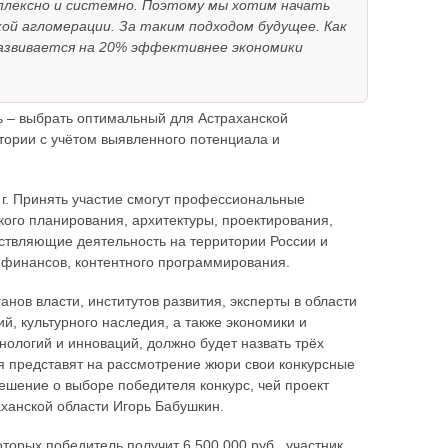
плексно и системно. Поэтому мы хотим начать
й агломерации. За таким подходом будущее. Как
развивается на 20% эффективнее экономики
ль – выбрать оптимальный для Астраханской
тории с учётом выявленного потенциала и
г. Принять участие смогут профессиональные
кого планирования, архитектуры, проектирования,
ствляющие деятельность на территории России и
, финансов, контентного программирования.
анов власти, институтов развития, эксперты в области
й, культурного наследия, а также экономики и
нологий и инноваций, должно будет назвать трёх
ля представят на рассмотрение жюри свои конкурсные
ешение о выборе победителя конкурс, чей проект
ханской области Игорь Бабушкин.
оторых победитель получит 6 500 000 руб., участник,