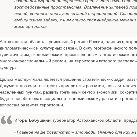
создания комфортной городской среды. Это важно для т
востребованные пространства. Вовлечение жителей по
людей, которые пользуются этой территорией. Сегодня
амбициозные задачи, к ним относится внедрение механи
мастер-плана».
Астраханская область – уникальный регион России, один из центр
дипломатических и культурных связей. В силу географического по
туристическим, экономическим, промышленным, логистическим по
многоконфессиональный регион, на территории которого располож
культуры.
Целью мастер-плана является решение стратегических задач разви
Документ позволит выстроить приоритеты развития, повысить качес
населённых пунктах, развить третичный сектор экономики, сократи
будет способствовать социально-экономическому развитию регион
вопросам развития территории.
Игорь Бабушкин
, губернатор Астраханской области, пред
«Главное наше богатство – это люди. Именно для них м