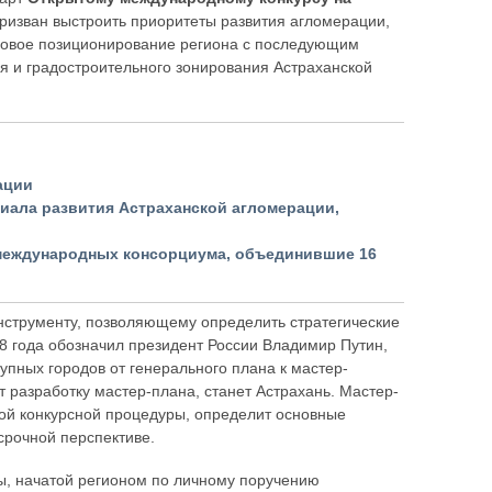
призван выстроить приоритеты развития агломерации,
 новое позиционирование региона с последующим
я и градостроительного зонирования Астраханской
ации
иала развития Астраханской агломерации,
 международных консорциума, объединившие 16
нструменту, позволяющему определить стратегические
8 года обозначил президент России Владимир Путин,
упных городов от генерального плана к мастер-
 разработку мастер-плана, станет Астрахань. Мастер-
ой конкурсной процедуры, определит основные
срочной перспективе.
ы, начатой регионом по личному поручению