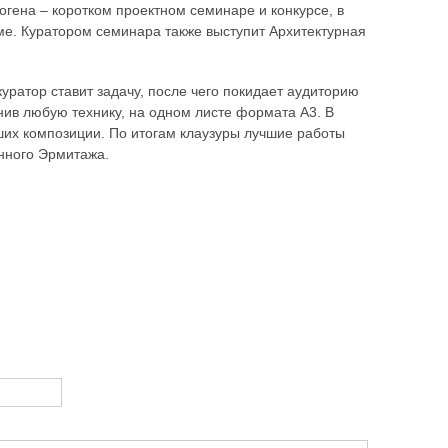
огена – коротком проектном семинаре и конкурсе, в
ме. Куратором семинара также выступит Архитектурная
уратор ставит задачу, после чего покидает аудиторию
енив любую технику, на одном листе формата A3. В
ших композиции. По итогам клаузуры лучшие работы
нного Эрмитажа.