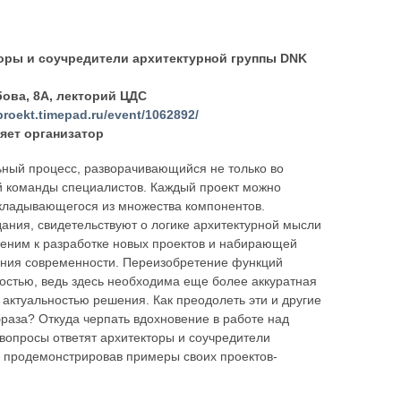
оры и соучредители архитектурной группы DNK
ова, 8А, лекторий ЦДС
proekt.timepad.ru/event/1062892/
яет организатор
ьный процесс, разворачивающийся не только во
ой команды специалистов. Каждый проект можно
складывающегося из множества компонентов.
ания, свидетельствуют о логике архитектурной мысли
меним к разработке новых проектов и набирающей
ания современности. Переизобретение функций
остью, ведь здесь необходима еще более аккуратная
 актуальностью решения. Как преодолеть эти и другие
раза? Откуда черпать вдохновение в работе над
 вопросы ответят архитекторы и соучредители
, продемонстрировав примеры своих проектов-