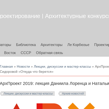
роектирование | Архитектурные конкурсы
Авторы
Библиотека
Архитекторы
Ле Корбюзье
Проекти
Восток
СССР
Обратная связь
Вы здесь
Главная
»
Новости
»
Лекции, дискуссии и мастер-классы
» АрхПроек
Сидоровой «Откуда что берется»
АрхПроект 2019: лекция Даниила Лоренца и Натальи
Лекции, дискуссии и мастер-классы
Архив новостей