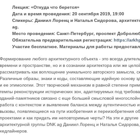
Лекция: «Откуда что берется»
Дата и время проведения: 20 сентября 2019, 19:00
Спикеры: Даниил Лоренц и Наталья Сидорова, архитект
ag.
Место проведения: Санкт-Петербург, проспект Добролюб
Обязательна предварительная регистрация:
https://arkh
Участие бесплатное. Материалы для работы предоставл
Формирование любого архитектурного объекта - это всегда длител
времени и пространстве, но и в сознании архитектора или же цел
рассматривать как воплощение уникального авторского замысла, 
Различные образы, знаки и коды, составляющие идейную основу зд
и ее этимологии. Этот творческий механизм в равной степени при
темпы реконструкции исторических зон, адаптируемых под требов
зданий-памятников связано с еще большей смысловой многослойн
работа с контекстом и выявление баланса между аутентичностью и
вызовы, появляющиеся на пути изобретения и переизобретения об
проектами и как придать им неповторимые черты? На эти и другие
архитектурной группы DNK ag Даниил Лоренц и Наталья Сидорова
хедлайнеров.