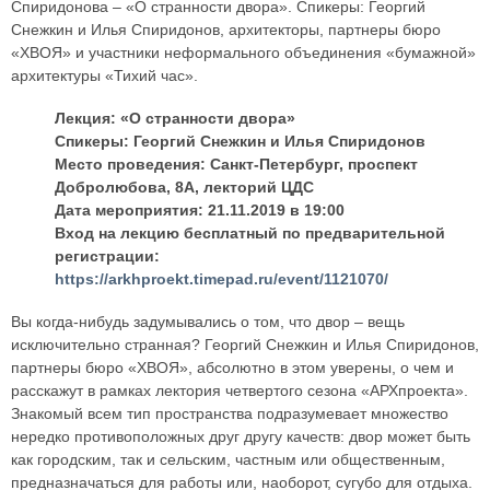
Спиридонова – «О странности двора». Спикеры: Георгий
Снежкин и Илья Спиридонов, архитекторы, партнеры бюро
«ХВОЯ» и участники неформального объединения «бумажной»
архитектуры «Тихий час».
Лекция: «О странности двора»
Спикеры: Георгий Снежкин и Илья Спиридонов
Место проведения: Санкт-Петербург, проспект
Добролюбова, 8А, лекторий ЦДС
Дата мероприятия: 21.11.2019 в 19:00
Вход на лекцию бесплатный по предварительной
регистрации:
https://arkhproekt.timepad.ru/event/1121070/
Вы когда-нибудь задумывались о том, что двор – вещь
исключительно странная? Георгий Снежкин и Илья Спиридонов,
партнеры бюро «ХВОЯ», абсолютно в этом уверены, о чем и
расскажут в рамках лектория четвертого сезона «АРХпроекта».
Знакомый всем тип пространства подразумевает множество
нередко противоположных друг другу качеств: двор может быть
как городским, так и сельским, частным или общественным,
предназначаться для работы или, наоборот, сугубо для отдыха.