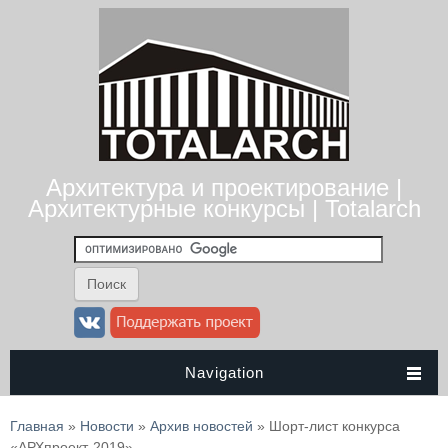
Архитектура и проектирование |
Архитектурные конкурсы | Totalarch
Navigation
Вы здесь
Главная
»
Новости
»
Архив новостей
» Шорт-лист конкурса
«АРХпроект-2019»