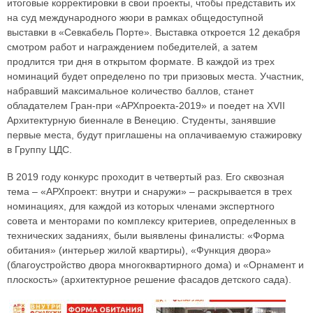
итоговые корректировки в свои проекты, чтобы представить их
на суд международного жюри в рамках общедоступной
выставки в «Севкабель Порте». Выставка откроется 12 декабря
смотром работ и награждением победителей, а затем
продлится три дня в открытом формате. В каждой из трех
номинаций будет определено по три призовых места. Участник,
набравший максимальное количество баллов, станет
обладателем Гран-при «АРХпроекта-2019» и поедет на XVII
Архитектурную биеннале в Венецию. Студенты, занявшие
первые места, будут приглашены на оплачиваемую стажировку
в Группу ЦДС.
В 2019 году конкурс проходит в четвертый раз. Его сквозная
тема – «АРХпроект: внутри и снаружи» – раскрывается в трех
номинациях, для каждой из которых членами экспертного
совета и менторами по комплексу критериев, определенных в
технических заданиях, были выявлены финалисты: «Форма
обитания» (интерьер жилой квартиры), «Функция двора»
(благоустройство двора многоквартирного дома) и «Орнамент и
плоскость» (архитектурное решение фасадов детского сада).