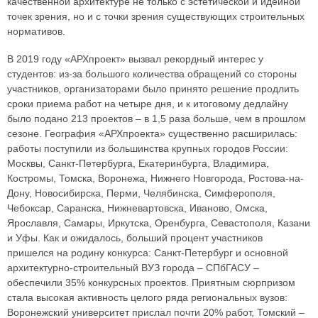
качественной архитектуре не только с эстетической и идейной
точек зрения, но и с точки зрения существующих строительных
нормативов.
В 2019 году «АРХпроект» вызвал рекордный интерес у
студентов: из-за большого количества обращений со стороны
участников, организаторами было принято решение продлить
сроки приема работ на четыре дня, и к итоговому дедлайну
было подано 213 проектов – в 1,5 раза больше, чем в прошлом
сезоне. География «АРХпроекта» существенно расширилась:
работы поступили из большинства крупных городов России:
Москвы, Санкт-Петербурга, Екатеринбурга, Владимира,
Костромы, Томска, Воронежа, Нижнего Новгорода, Ростова-на-
Дону, Новосибирска, Перми, Челябинска, Симферополя,
Чебоксар, Саранска, Нижневартовска, Иваново, Омска,
Ярославля, Самары, Иркутска, Оренбурга, Севастополя, Казани
и Уфы. Как и ожидалось, больший процент участников
пришелся на родину конкурса: Санкт-Петербург и основной
архитектурно-строительный ВУЗ города – СПбГАСУ –
обеспечили 35% конкурсных проектов. Приятным сюрпризом
стала высокая активность целого ряда региональных вузов:
Воронежский университет прислал почти 20% работ, Томский –