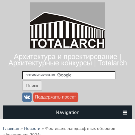
Архитектура и проектирование |
Архитектурные конкурсы | Totalarch
Navigation
Вы здесь
Главная
»
Новости
» Фестиваль ландшафтных объектов
«Архстояние 2024»