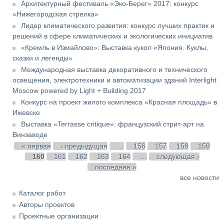
Архитектурный фестиваль «Эко-Берег» 2017: конкурс
«Нижегородская стрелка»
Лидер климатического развития: конкурс лучших практик и
решений в сфере климатических и экологических инициатив
«Кремль в Измайлово»: Выставка кукол «Япония. Куклы,
сказки и легенды»
Международная выставка декоративного и технического
освещения, электротехники и автоматизации зданий Interlight
Moscow powered by Light + Building 2017
Конкурс на проект жилого комплекса «Красная площадь» в
Ижевске
Выставка «Terrasse critique»: французский стрит-арт на
Винзаводе
Страницы
« первая
‹ предыдущая
…
156
157
158
159
160
161
162
163
164
…
следующая ›
последняя »
все новости
Каталог работ
Авторы проектов
Проектные организации