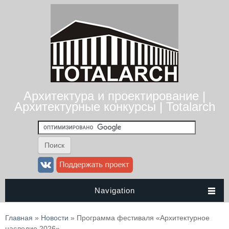
Архитектура и проектирование |
Архитектурные конкурсы | Totalarch
Navigation
Вы здесь
Главная
»
Новости
» Программа фестиваля «Архитектурное
наследие 2026»