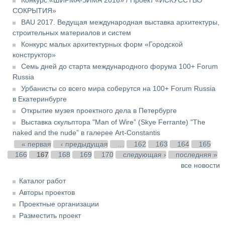
СОКРЫТИЯ»
BAU 2017. Ведущая международная выставка архитектуры,
строительных материалов и систем
Конкурс малых архитектурных форм «Городской
конструктор»
Семь дней до старта международного форума 100+ Forum
Russia
Урбанисты со всего мира соберутся на 100+ Forum Russia
в Екатеринбурге
Открытие музея проектного дела в Петербурге
Выставка скульптора "Man of Wire” (Skye Ferrante) "The
naked and the nude” в галерее Art-Constantis
Страницы
« первая
‹ предыдущая
…
162
163
164
165
166
167
168
169
170
следующая ›
последняя »
все новости
Каталог работ
Авторы проектов
Проектные организации
Разместить проект