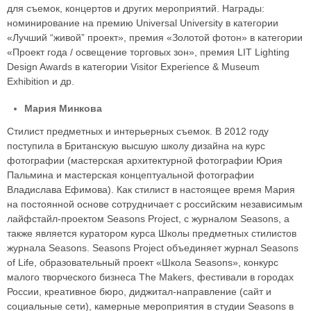
для съемок, концертов и других мероприятий. Награды:
номинирование на премию Universal University в категории
«Лучший “живой” проект», премия «Золотой фотон» в категории
«Проект года / освещение торговых зон», премия LIT Lighting
Design Awards в категории Visitor Experience & Museum
Exhibition и др.
Мария Минкова
Стилист предметных и интерьерных съемок. В 2012 году
поступила в Британскую высшую школу дизайна на курс
фотографии (мастерская архитектурной фотографии Юрия
Пальмина и мастерская концептуальной фотографии
Владислава Ефимова). Как стилист в настоящее время Мария
на постоянной основе сотрудничает с российским независимым
лайфстайл-проектом Seasons Project, с журналом Seasons, а
также является куратором курса Школы предметных стилистов
журнала Seasons. Seasons Project объединяет журнал Seasons
of Life, образовательный проект «Школа Seasons», конкурс
малого творческого бизнеса The Makers, фестивали в городах
России, креативное бюро, диджитал-направление (сайт и
социальные сети), камерные мероприятия в студии Seasons в