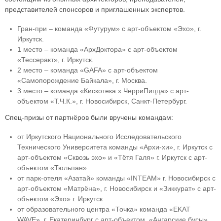
представителей спонсоров и приглашенных экспертов.
Гран-при – команда «Футурум» с арт-объектом «Эхо», г.
Иркутск.
1 место – команда «АрхДоктора» с арт-объектом
«Тессеракт», г. Иркутск.
2 место – команда «GAFA» с арт-объектом
«Самопорождение Байкала», г. Москва.
3 место – команда «Кискотека х ЧерриПицца» с арт-
объектом «Т.Ч.К.», г. Новосибирск, Санкт-Петербург.
Спец-призы от партнёров были вручены командам:
от Иркутского Национального Исследовательского
Технического Университета команды «Архи-хи», г. Иркутск с
арт-объектом «Сквозь эхо» и «Тётя Галя» г. Иркутск с арт-
объектом «Тюльпан»
от парк-отеля «Азатай» команды «INTEAM» г. Новосибирск с
арт-объектом «Матрёна», г. Новосибирск и «Зиккурат» с арт-
объектом «Эхо» г. Иркутск
от образовательного центра «Точка» команда «EKAT
WAVE», г. Екатеринбург с арт-объектом «Ангарские бусы»