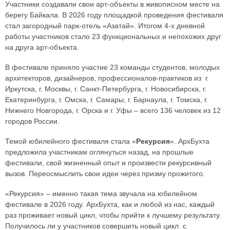
Участники создавали свои арт-объекты в живописном месте на
берегу Байкала. В 2026 году площадкой проведения фестиваля
стал загородный парк-отель «Азатай». Итогом 4-х дневной
работы участников стало 23 функциональных и непохожих друг
на друга арт-объекта.
В фестивале приняло участие 23 команды студентов, молодых
архитекторов, дизайнеров, профессионалов-практиков из г.
Иркутска, г. Москвы, г. Санкт-Петербурга, г. Новосибирска, г.
Екатеринбурга, г. Омска, г. Самары, г. Барнаула, г. Томска, г.
Нижнего Новгорода, г. Орска и г. Уфы – всего 136 человек из 12
городов России.
Темой юбилейного фестиваля стала «
Рекурсия
». АрхБухта
предложила участникам оглянуться назад, на прошлые
фестивали, свой жизненный опыт и произвести рекурсивный
вызов. Переосмыслить свои идеи через призму прожитого.
«Рекурсия» – именно такая тема звучала на юбилейном
фестивале в 2026 году. АрхБухта, как и любой из нас, каждый
раз проживает новый цикл, чтобы прийти к лучшему результату.
Получилось ли у участников совершить новый цикл с