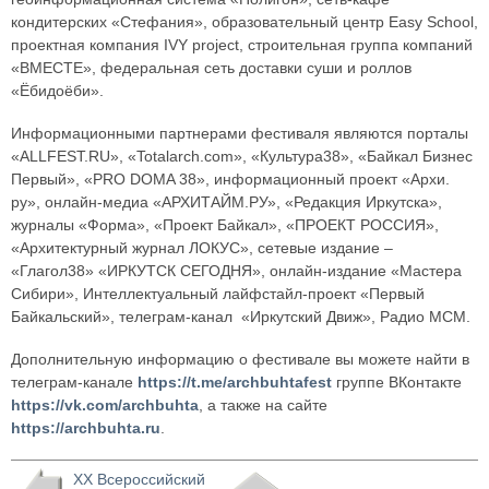
кондитерских «Стефания», образовательный центр Easy School,
проектная компания IVY project, строительная группа компаний
«ВМЕСТЕ», федеральная сеть доставки суши и роллов
«Ёбидоёби».
Информационными партнерами фестиваля являются порталы
«ALLFEST.RU», «Totalarch.com», «Культура38», «Байкал Бизнес
Первый», «PRO DOMA 38», информационный проект «Архи.
ру», онлайн-медиа «АРХИТАЙМ.РУ», «Редакция Иркутска»,
журналы «Форма», «Проект Байкал», «ПРОЕКТ РОССИЯ»,
«Архитектурный журнал ЛОКУС», сетевые издание –
«Глагол38» «ИРКУТСК СЕГОДНЯ», онлайн-издание «Мастера
Сибири», Интеллектуальный лайфстайл-проект «Первый
Байкальский», телеграм-канал «Иркутский Движ», Радио МСМ.
Дополнительную информацию о фестивале вы можете найти в
телеграм-канале
https://t.me/archbuhtafest
группе ВКонтакте
https://vk.com/archbuhta
, а также на сайте
https://archbuhta.ru
.
XX Всероссийский