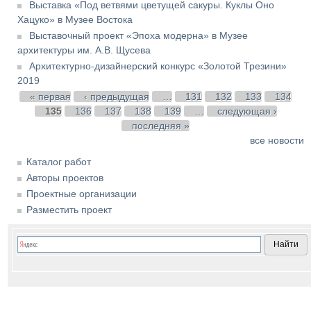
Выставка «Под ветвями цветущей сакуры. Куклы Оно
Хацуко» в Музее Востока
Выставочный проект «Эпоха модерна» в Музее
архитектуры им. А.В. Щусева
Архитектурно-дизайнерский конкурс «Золотой Трезини»
2019
Страницы
« первая
‹ предыдущая
…
131
132
133
134
135
136
137
138
139
…
следующая ›
последняя »
все новости
Каталог работ
Авторы проектов
Проектные организации
Разместить проект