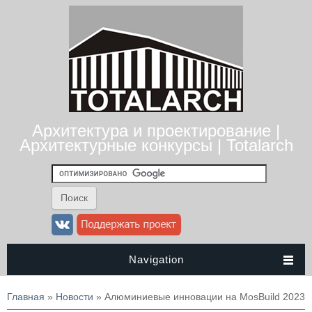
Архитектура и проектирование |
Архитектурные конкурсы | Totalarch
Navigation
Вы здесь
Главная
»
Новости
» Алюминиевые инновации на MosBuild 2023