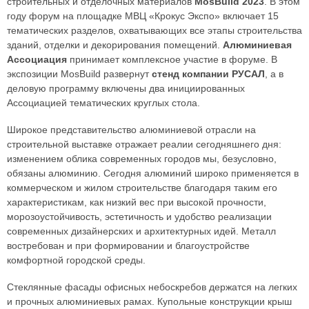
строительных и отделочных материалов
MosBuild 2023
. В этом
году форум на площадке МВЦ «Крокус Экспо» включает 15
тематических разделов, охватывающих все этапы строительства
зданий, отделки и декорирования помещений.
Алюминиевая
Ассоциация
принимает комплексное участие в форуме. В
экспозиции MosBuild развернут
стенд компании РУСАЛ
, а в
деловую программу включены два инициированных
Ассоциацией тематических круглых стола.
Широкое представительство алюминиевой отрасли на
строительной выставке отражает реалии сегодняшнего дня:
изменением облика современных городов мы, безусловно,
обязаны алюминию. Сегодня алюминий широко применяется в
коммерческом и жилом строительстве благодаря таким его
характеристикам, как низкий вес при высокой прочности,
морозоустойчивость, эстетичность и удобство реализации
современных дизайнерских и архитектурных идей. Металл
востребован и при формировании и благоустройстве
комфортной городской среды.
Стеклянные фасады офисных небоскребов держатся на легких
и прочных алюминиевых рамах. Купольные конструкции крыш