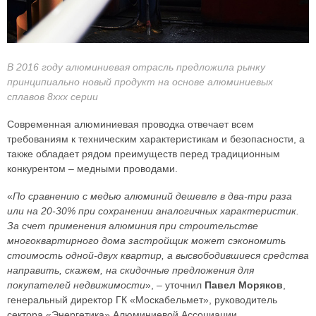
В 2016 году алюминиевая отрасль предложила рынку
принципиально новый продукт на основе алюминиевых
сплавов 8ххх серии
Современная алюминиевая проводка отвечает всем
требованиям к техническим характеристикам и безопасности, а
также обладает рядом преимуществ перед традиционным
конкурентом – медными проводами.
«
По сравнению с медью алюминий дешевле в два-три раза
или на 20-30% при сохранении аналогичных характеристик.
За счет применения алюминия при строительстве
многоквартирного дома застройщик может сэкономить
стоимость одной-двух квартир, а высвободившиеся средства
направить, скажем, на скидочные предложения для
покупателей недвижимости
», – уточнил
Павел Моряков
,
генеральный директор ГК «Москабельмет», руководитель
сектора «Энергетика» Алюминиевой Ассоциации.