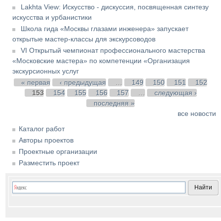
Lakhta View: Искусство - дискуссия, посвященная синтезу
искусства и урбанистики
Школа гида «Москвы глазами инженера» запускает
открытые мастер-классы для экскурсоводов
VI Открытый чемпионат профессионального мастерства
«Московские мастера» по компетенции «Организация
экскурсионных услуг
Страницы
« первая
‹ предыдущая
…
149
150
151
152
153
154
155
156
157
…
следующая ›
последняя »
все новости
Каталог работ
Авторы проектов
Проектные организации
Разместить проект