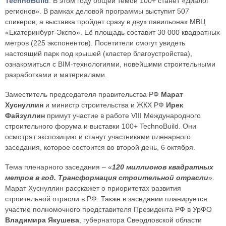
TechnoBuild
. В этом году общей темой 100+ станет «Диалог
регионов». В рамках деловой программы выступит 507
спикеров, а выставка пройдет сразу в двух павильонах МВЦ
«Екатеринбург-Экспо». Её площадь составит 30 000 квадратных
метров (225 экспонентов). Посетители смогут увидеть
настоящий парк под крышей (кластер благоустройства),
ознакомиться с BIM-технологиями, новейшими строительными
разработками и материалами.
Заместитель председателя правительства РФ
Марат
Хуснуллин
и министр строительства и ЖКХ РФ
Ирек
Файзуллин
примут участие в работе VIII Международного
строительного форума и выставки 100+ TechnoBuild. Они
осмотрят экспозицию и станут участниками пленарного
заседания, которое состоится во второй день, 6 октября.
Тема пленарного заседания – «
120 миллионов квадратных
метров в год. Трансформация строительной отрасли
».
Марат Хуснуллин расскажет о приоритетах развития
строительной отрасли в РФ. Также в заседании планируется
участие полномочного представителя Президента РФ в УрФО
Владимира Якушева
, губернатора Свердловской области