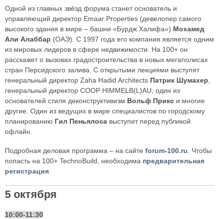
Одной из главных звёзд форума станет основатель и
управляющий директор Emaar Properties (девелопер самого
высокого здания в мире – башни «Бурдж Халифа»)
Мохамед
Али Алаббар
(ОАЭ). С 1997 года его компания является одним
из мировых лидеров в сфере недвижимости. На 100+ он
расскажет о вызовах градостроительства в новых мегаполисах
стран Персидского залива. С открытыми лекциями выступят
генеральный директор Zaha Hadid Architects
Патрик Шумахер
,
генеральный директор COOP HIMMELB(L)AU, один из
основателей стиля деконструктивизм
Вольф Прикс
и многие
другие. Один из ведущих в мире специалистов по городскому
планированию
Гил Пеньялоса
выступит перед публикой
офлайн.
Подробная деловая программа – на сайте
forum-100.ru
. Чтобы
попасть на 100+ TechnoBuild, необходима
предварительная
регистрация
.
5 октября
10:00-11:30