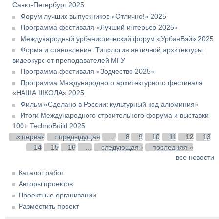
Санкт-Петербург 2025
Форум лучших выпускников «Отлично!» 2025
Программа фестиваля «Лучший интерьер 2025»
Международный урбанистический форум «УрбанВэй» 2025
Форма и становление. Типология античной архитектуры:
видеокурс от преподавателей МГУ
Программа фестиваля «Зодчество 2025»
Программа Международного архитектурного фестиваля
«НАША ШКОЛА» 2025
Фильм «Сделано в России: культурный код алюминия»
Итоги Международного строительного форума и выставки
100+ TechnoBuild 2025
Страницы
« первая
‹ предыдущая
…
8
9
10
11
12
13
14
15
16
…
следующая ›
последняя »
все новости
Каталог работ
Авторы проектов
Проектные организации
Разместить проект