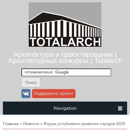
Архитектура и проектирование |
Архитектурные конкурсы | Totalarch
Navigation
Вы здесь
Главная
»
Новости
» Форум устойчивого развития городов 2025