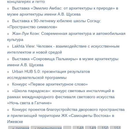
концлагерях и гетто
Выставка «Эмилио Амбас: от архитектуры к природе» в
музее архитектуры имени А.В. Щусева
Выставка к 90-летнему юбилею школы Согэцу:
«Пространство символов»
Жан-Луи Коэн: Современная архитектура и автомобильная
культура
Lakhta View: Человек - взаимодействие с искусственным
интеллектом и новой средой
Выставка «Сокровища Пальмиры» в музее архитектуры
имени А.В. Щусева
Urban HUB 5.0: презентация результатов
исследовательской программы
Конкурс «Первое архитектурное слово»
«Школа парадокса»: конкурс световых инсталляций в
рамках международного фестиваля светового искусства
«Ночь света в Гатчине»
Конкурс проектов благоустройства дворового пространства
и прилегающей территории ЖК «Самоцветы Востока» в
Ижевске
Страницы
« первая
‹ предыдущая
…
148
149
150
151